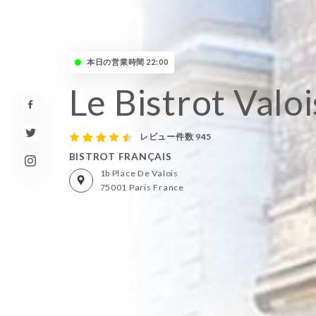
本日の営業時間 22:00
Le Bistrot Valoi
レビュー件数 945
BISTROT FRANÇAIS
1b Place De Valois
75001 Paris France