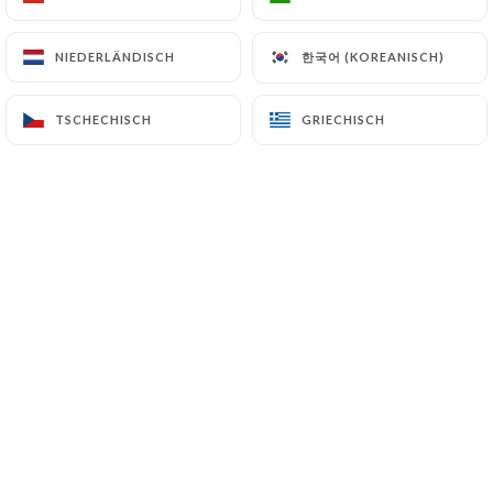
한국어 (KOREANISCH)
한국어 (KOREANISCH)
NIEDERLÄNDISCH
NIEDERLÄNDISCH
TSCHECHISCH
TSCHECHISCH
GRIECHISCH
GRIECHISCH
Avec son bar en zinc, ses pierres et
briques apparentes, ses photos de
comédiens, sa terrasse en angle qui
l’hiver venu, sera fermée et
chauffée,
LE BISTROT VALOIS, est un
endroit où il fait bon venir déguster,
boire un verre, et parler de produits
frais et de vins triés sur le volet. Car
Laurent Chainel est un passionné de la
qualité. Il se fournit chez les meilleurs
producteurs et vignerons. Maison