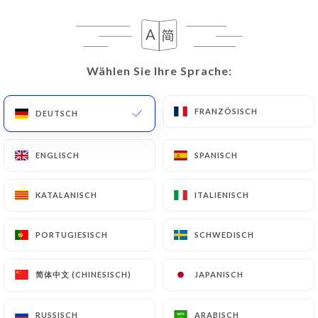
Wählen Sie Ihre Sprache:
Wählen Sie Ihre Sprache:
Le Bistrot Valois
FRANZÖSISCH
FRANZÖSISCH
DEUTSCH
DEUTSCH
ENGLISCH
ENGLISCH
SPANISCH
SPANISCH
945 BEWERTUNG
BISTROT FRANÇAIS
KATALANISCH
KATALANISCH
ITALIENISCH
ITALIENISCH
1b Place De Valois
75001 Paris France
PORTUGIESISCH
PORTUGIESISCH
SCHWEDISCH
SCHWEDISCH
简体中文 (CHINESISCH)
简体中文 (CHINESISCH)
JAPANISCH
JAPANISCH
Über uns
RUSSISCH
RUSSISCH
ARABISCH
ARABISCH