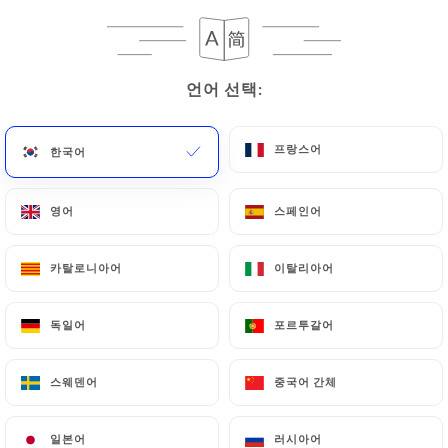
언어 선택:
언어 선택:
Le Bistrot Valois
프랑스어
프랑스어
한국어
한국어
영어
영어
스페인어
스페인어
945 리뷰
BISTROT FRANÇAIS
카탈로니아어
카탈로니아어
이탈리아어
이탈리아어
1b Place De Valois
75001 Paris France
독일어
독일어
포르투갈어
포르투갈어
스웨덴어
스웨덴어
중국어 간체
중국어 간체
소개
일본어
일본어
러시아어
러시아어