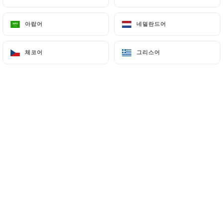
아랍어
아랍어
네덜란드어
네덜란드어
체코어
체코어
그리스어
그리스어
Avec son bar en zinc, ses pierres et
briques apparentes, ses photos de
comédiens, sa terrasse en angle qui
l’hiver venu, sera fermée et
chauffée,
LE BISTROT VALOIS, est un
endroit où il fait bon venir déguster,
boire un verre, et parler de produits
frais et de vins triés sur le volet. Car
Laurent Chainel est un passionné de la
qualité. Il se fournit chez les meilleurs
producteurs et vignerons. Maison