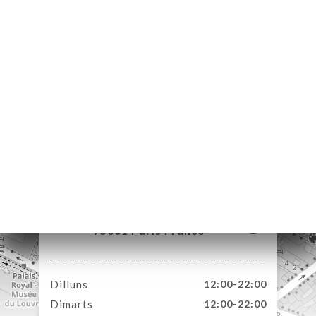
ICI
ERIA
ENYES
RTA
ACTAR
1b Place de Valois
75001 Paris France
Dilluns
12:00-22:00
Dimarts
12:00-22:00