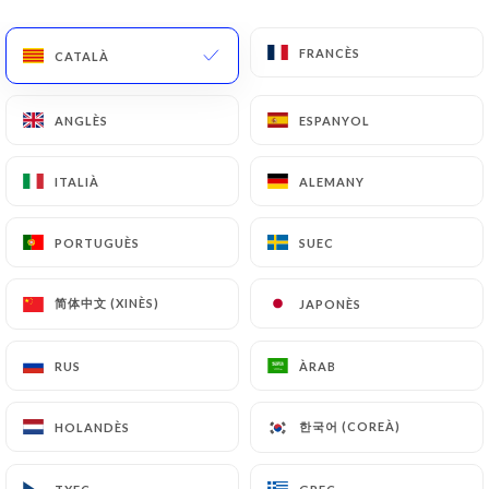
CA
MENÚ
FRANCÈS
FRANCÈS
CATALÀ
CATALÀ
ANGLÈS
ANGLÈS
ESPANYOL
ESPANYOL
ITALIÀ
ITALIÀ
ALEMANY
ALEMANY
/
INICI
CONTACTAR
Contactar
PORTUGUÈS
PORTUGUÈS
SUEC
SUEC
简体中文 (XINÈS)
简体中文 (XINÈS)
JAPONÈS
JAPONÈS
RUS
RUS
ÀRAB
ÀRAB
한국어 (COREÀ)
한국어 (COREÀ)
HOLANDÈS
HOLANDÈS
Le Bistrot Valois