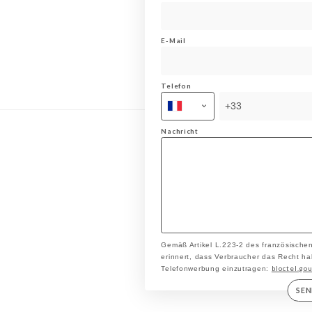
E-Mail
Telefon
Nachricht
Gemäß Artikel L.223-2 des französische
erinnert, dass Verbraucher das Recht hab
bloctel.gou
Telefonwerbung einzutragen:
SE