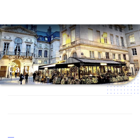
CA
MENÚ
/
INICI
CARTA
Carta