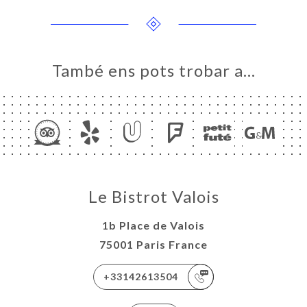
També ens pots trobar a…
ICI
ERIA
ENYES
RTA
Le Bistrot Valois
ACTAR
1b Place de Valois
75001 Paris France
+33142613504