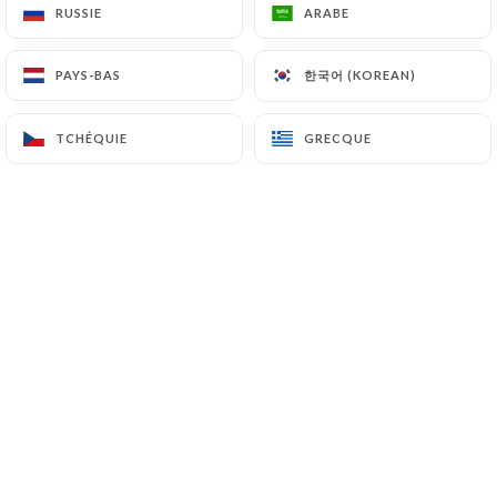
RUSSIE
RUSSIE
ARABE
ARABE
한국어 (KOREAN)
한국어 (KOREAN)
PAYS-BAS
PAYS-BAS
TCHÉQUIE
TCHÉQUIE
GRECQUE
GRECQUE
Avec son bar en zinc, ses pierres et
briques apparentes, ses photos de
comédiens, sa terrasse en angle qui
l’hiver venu, sera fermée et
chauffée,
LE BISTROT VALOIS, est un
endroit où il fait bon venir déguster,
boire un verre, et parler de produits
frais et de vins triés sur le volet. Car
Laurent Chainel est un passionné de la
qualité. Il se fournit chez les meilleurs
producteurs et vignerons. Maison