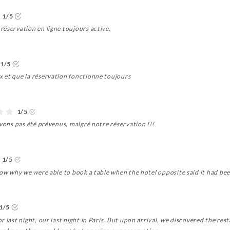
1/5
réservation en ligne toujours active.
1/5
 et que la réservation fonctionne toujours
1/5
avons pas été prévenus, malgré notre réservation !!!
1/5
now why we were able to book a table when the hotel opposite said it had be
1/5
r last night, our last night in Paris. But upon arrival, we discovered the res