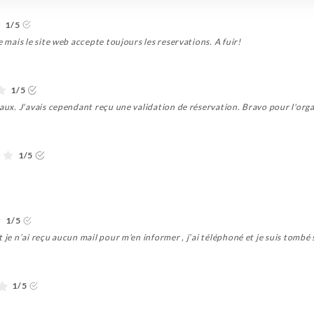
1/5
e mais le site web accepte toujours les reservations. A fuir!
1/5
vaux. J'avais cependant reçu une validation de réservation. Bravo pour l'orga
1/5
1/5
 je n’ai reçu aucun mail pour m’en informer , j’ai téléphoné et je suis tombé
1/5