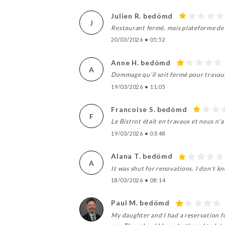
Julien R. bedömd
J
Restaurant fermé, mais plateforme de 
20/03/2026
•
05:52
Anne H. bedömd
A
Dommage qu’il soit fermé pour travaux
19/03/2026
•
11:05
Francoise S. bedömd
F
Le Bistrot était en travaux et nous n'
19/03/2026
•
03:48
Alana T. bedömd
A
It was shut for renovations. I don’t k
18/03/2026
•
08:14
Paul M. bedömd
My daughter and I had a reservation fo