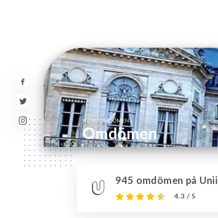
/
HEM
OMDÖMEN
Omdömen
945 omdömen på Unii
4.3 / 5