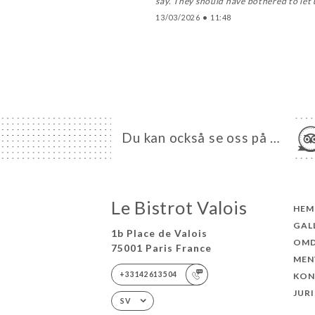
say. They should have bothered to let
13/03/2026
•
11:48
Du kan också se oss på …
Le Bistrot Valois
HEM
GAL
1b Place de Valois
OM
75001 Paris France
MEN
+33142613504
KON
JUR
SV