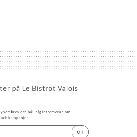
eter på Le Bistrot Valois
 nyhetsbrev och håll dig informerad om
och kampanjer.
OK