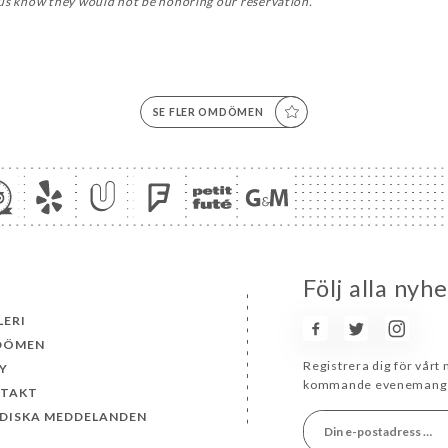
 us know they would not be honoring our reservation.
SE FLER OMDÖMEN
Följ alla nyh
LERI
DÖMEN
Registrera dig för vårt
Y
kommande evenemang 
TAKT
IDISKA MEDDELANDEN