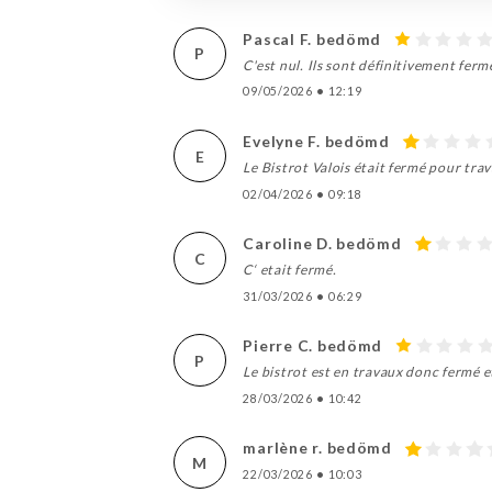
Pascal F. bedömd
P
C'est nul. Ils sont définitivement ferm
09/05/2026
•
12:19
Evelyne F. bedömd
E
Le Bistrot Valois était fermé pour tra
02/04/2026
•
09:18
Caroline D. bedömd
C
C‘ etait fermé.
31/03/2026
•
06:29
Pierre C. bedömd
P
Le bistrot est en travaux donc fermé et
28/03/2026
•
10:42
marlène r. bedömd
M
22/03/2026
•
10:03