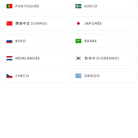
PORTUGUÉS
PORTUGUÉS
SUECO
SUECO
Valoración de Pascal F.
简体中文 (CHINO)
简体中文 (CHINO)
JAPONÉS
JAPONÉS
P
1/5
C'est nul. Ils sont définitivement ferme
RUSO
RUSO
ÁRABE
ÁRABE
mais le site web accepte toujours les
reservations. A fuir!
한국어 (COREANO)
한국어 (COREANO)
NEERLANDÉS
NEERLANDÉS
09/05/2026
•
12:19
CHECO
CHECO
GRIEGO
GRIEGO
Valoración de Evelyne F.
E
1/5
Le Bistrot Valois était fermé pour travaux.
J'avais cependant reçu une validation de
réservation. Bravo pour l'organisation :(
02/04/2026
•
09:18