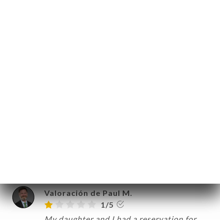
Le Bistrot était en travaux et nous n'avons
pas été prévenus, malgré notre
réservation !!!
19/03/2026
•
03:48
Valoración de Alana T.
A
1/5
It was shut for renovations. I don’t know
why we were able to book a table when
the hotel opposite said it had been shut
for 2 weeks
18/03/2026
•
08:14
Valoración de Paul M.
1/5
My daughter and I had a reservation for