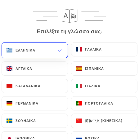
Επιλέξτε τη γλώσσα σας:
Επιλέξτε τη γλώσσα σας:
Le Bistrot Valois
ΓΑΛΛΙΚΆ
ΓΑΛΛΙΚΆ
ΕΛΛΗΝΙΚΆ
ΕΛΛΗΝΙΚΆ
945 ΑΞΙΟΛΌΓΗΣΗ
ΑΓΓΛΙΚΆ
ΑΓΓΛΙΚΆ
ΙΣΠΑΝΙΚΆ
ΙΣΠΑΝΙΚΆ
BISTROT FRANÇAIS
ΚΑΤΑΛΑΝΙΚΆ
ΚΑΤΑΛΑΝΙΚΆ
ΙΤΑΛΙΚΆ
ΙΤΑΛΙΚΆ
1b Place De Valois
75001 Paris France
ΓΕΡΜΑΝΙΚΆ
ΓΕΡΜΑΝΙΚΆ
ΠΟΡΤΟΓΑΛΙΚΆ
ΠΟΡΤΟΓΑΛΙΚΆ
简体中文 (ΚΙΝΈΖΙΚΑ)
简体中文 (ΚΙΝΈΖΙΚΑ)
ΣΟΥΗΔΙΚΆ
ΣΟΥΗΔΙΚΆ
Ποιοι είμαστε;
ΙΑΠΩΝΙΚΆ
ΙΑΠΩΝΙΚΆ
ΡΩΣΙΚΆ
ΡΩΣΙΚΆ