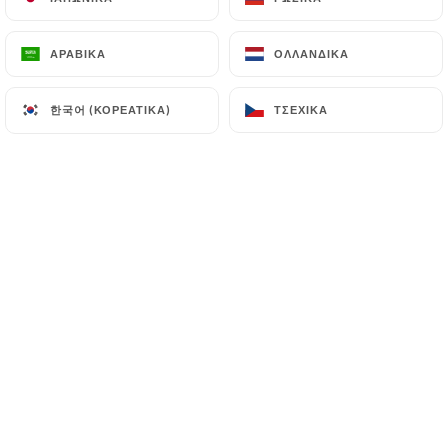
ΑΡΑΒΙΚΆ
ΑΡΑΒΙΚΆ
ΟΛΛΑΝΔΙΚΆ
ΟΛΛΑΝΔΙΚΆ
한국어 (ΚΟΡΕΆΤΙΚΑ)
한국어 (ΚΟΡΕΆΤΙΚΑ)
ΤΣΈΧΙΚΑ
ΤΣΈΧΙΚΑ
Avec son bar en zinc, ses pierres et
briques apparentes, ses photos de
comédiens, sa terrasse en angle qui
l’hiver venu, sera fermée et
chauffée,
LE BISTROT VALOIS, est un
endroit où il fait bon venir déguster,
boire un verre, et parler de produits
frais et de vins triés sur le volet. Car
Laurent Chainel est un passionné de la
qualité. Il se fournit chez les meilleurs
producteurs et vignerons. Maison