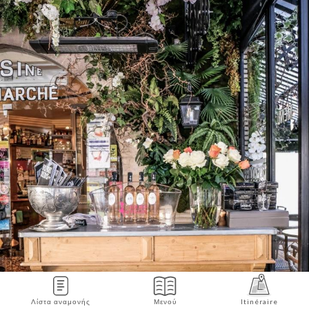
Λίστα αναμονής
Μενού
Itinéraire