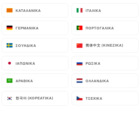
ΚΑΤΑΛΑΝΙΚΆ
ΚΑΤΑΛΑΝΙΚΆ
ΙΤΑΛΙΚΆ
ΙΤΑΛΙΚΆ
ΓΕΡΜΑΝΙΚΆ
ΓΕΡΜΑΝΙΚΆ
ΠΟΡΤΟΓΑΛΙΚΆ
ΠΟΡΤΟΓΑΛΙΚΆ
简体中文 (ΚΙΝΈΖΙΚΑ)
简体中文 (ΚΙΝΈΖΙΚΑ)
ΣΟΥΗΔΙΚΆ
ΣΟΥΗΔΙΚΆ
ΙΑΠΩΝΙΚΆ
ΙΑΠΩΝΙΚΆ
ΡΩΣΙΚΆ
ΡΩΣΙΚΆ
ΑΡΑΒΙΚΆ
ΑΡΑΒΙΚΆ
ΟΛΛΑΝΔΙΚΆ
ΟΛΛΑΝΔΙΚΆ
한국어 (ΚΟΡΕΆΤΙΚΑ)
한국어 (ΚΟΡΕΆΤΙΚΑ)
ΤΣΈΧΙΚΑ
ΤΣΈΧΙΚΑ