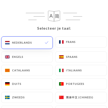
Selecteer je taal:
Selecteer je taal:
Le Bistrot Valois
FRANS
FRANS
NEDERLANDS
NEDERLANDS
945 REVIEW
ENGELS
ENGELS
SPAANS
SPAANS
BISTROT FRANÇAIS
1b Place De Valois
CATALAANS
CATALAANS
ITALIAANS
ITALIAANS
75001 Paris France
DUITS
DUITS
PORTUGEES
PORTUGEES
简体中文 (CHINEES)
简体中文 (CHINEES)
ZWEEDS
ZWEEDS
Wie zijn wij?