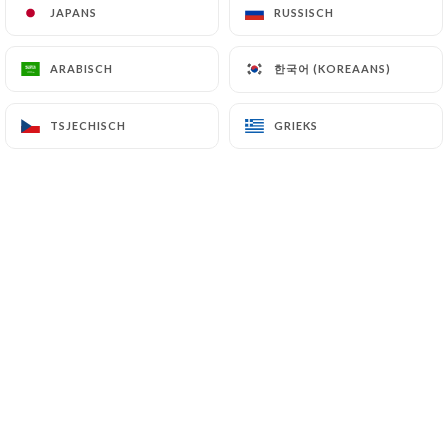
JAPANS
JAPANS
RUSSISCH
RUSSISCH
한국어 (KOREAANS)
한국어 (KOREAANS)
ARABISCH
ARABISCH
TSJECHISCH
TSJECHISCH
GRIEKS
GRIEKS
Avec son bar en zinc, ses pierres et
briques apparentes, ses photos de
comédiens, sa terrasse en angle qui
l’hiver venu, sera fermée et
chauffée,
LE BISTROT VALOIS, est un
endroit où il fait bon venir déguster,
boire un verre, et parler de produits
frais et de vins triés sur le volet. Car
Laurent Chainel est un passionné de la
qualité. Il se fournit chez les meilleurs
producteurs et vignerons. Maison