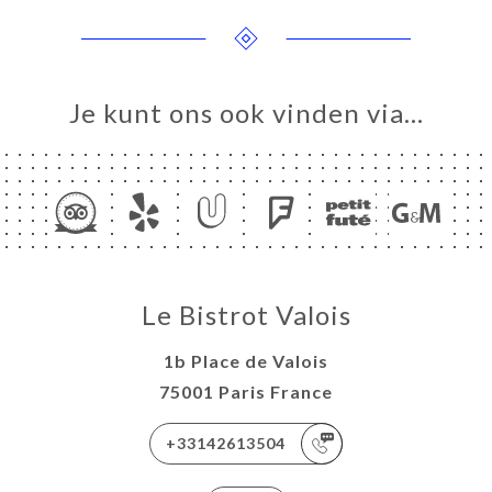
Je kunt ons ook vinden via…
ME
ERIJ
IEW
NU
Le Bistrot Valois
TACT
1b Place de Valois
75001 Paris France
+33142613504