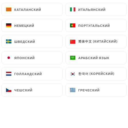
КАТАЛАНСКИЙ
КАТАЛАНСКИЙ
ИТАЛЬЯНСКИЙ
ИТАЛЬЯНСКИЙ
НЕМЕЦКИЙ
НЕМЕЦКИЙ
ПОРТУГАЛЬСКИЙ
ПОРТУГАЛЬСКИЙ
简体中文 (КИТАЙСКИЙ)
简体中文 (КИТАЙСКИЙ)
ШВЕДСКИЙ
ШВЕДСКИЙ
ЯПОНСКИЙ
ЯПОНСКИЙ
АРАБСКИЙ ЯЗЫК
АРАБСКИЙ ЯЗЫК
한국어 (КОРЕЙСКИЙ)
한국어 (КОРЕЙСКИЙ)
ГОЛЛАНДСКИЙ
ГОЛЛАНДСКИЙ
ЧЕШСКИЙ
ЧЕШСКИЙ
ГРЕЧЕСКИЙ
ГРЕЧЕСКИЙ