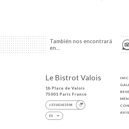
También nos encontrará
en…
Le Bistrot Valois
INI
GAL
1b Place de Valois
RES
75001 Paris France
MEN
+33142613504
CO
AVI
ES