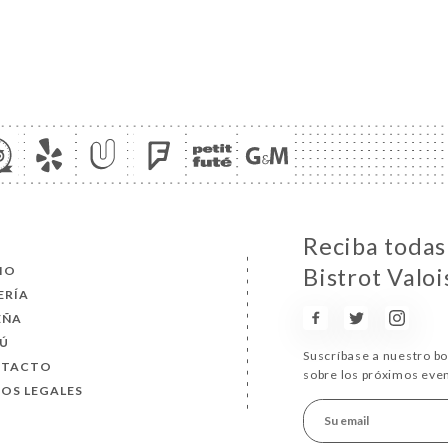
Reciba todas 
CIO
Bistrot Valoi
ERÍA
EÑA
Ú
Suscríbase a nuestro b
NTACTO
sobre los próximos eve
SOS LEGALES