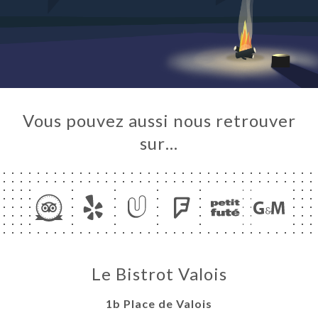
UEIL
ERIE
IS
RTE
TACT
Vous pouvez aussi nous retrouver
sur…
Le Bistrot Valois
1b Place de Valois