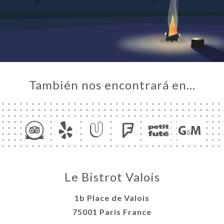
CIO
ERÍA
EÑA
NÚ
ACTO
También nos encontrará en…
Le Bistrot Valois
1b Place de Valois
75001 Paris France