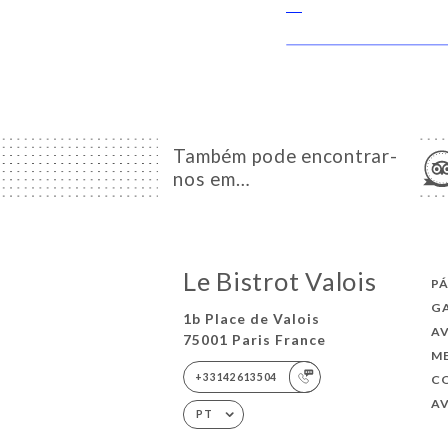
Também pode encontrar-
nos em…
Le Bistrot Valois
PÁ
G
1b Place de Valois
A
75001 Paris France
M
+33142613504
C
AV
PT